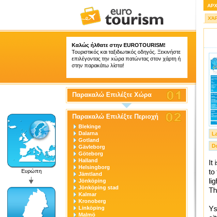
ΑΡ
ΧΆ
Καλώς ήλθατε στην
EUROTOURISM
!
Τουριστικός και ταξιδιωτικός οδηγός. Ξεκινήστε
επιλέγοντας την xώρα πατώντας στον χάρτη ή
στην παρακάτω λίστα!
Παρακαλώ Επιλέξτε Χώρα
Παρακαλώ Επιλέξτε Περιοχή
Blekinge
Dalarna
L
Gotland
D
Gävleborg
Göteborg
Halland
It
Helsingborg
to
Ευρώπη
Jämtland
li
Jönköping
Jönköping stad
Th
Kalmar
Kronoberg
Ys
Linköping
Malmö