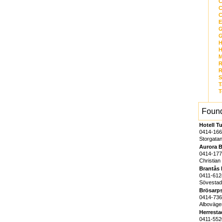
C
C
C
E
G
G
H
H
R
R
S
T
T
Found
Hotell T
0414-16
Storgata
Aurora B
0414-17
Christia
Brantås 
0411-612
Sövestad
Brösarps
0414-73
Alboväg
Herresta
0411-552