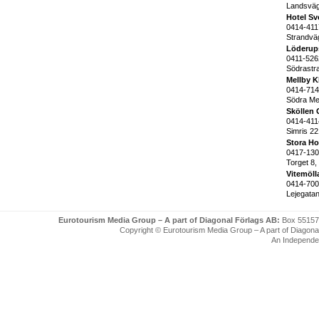
Landsväg
Hotel Sv
0414-411
Strandv
Löderups
0411-526
Södrast
Mellby K
0414-71
Södra Mel
Sköllen 
0414-411
Simris 2
Stora Ho
0417-13
Torget 8
Vitemöll
0414-70
Lejegatan
Eurotourism Media Group – A part of Diagonal Förlags AB:
Box 55157
Copyright © Eurotourism Media Group – A part of Diagonal F
An Independe