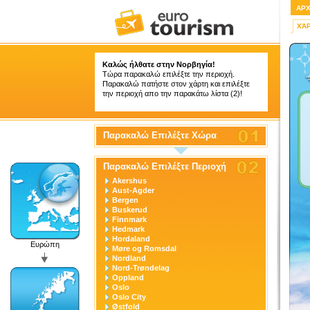
ΑΡ
ΧΆ
Καλώς ήλθατε στην Νορβηγία!
Τώρα παρακαλώ επιλέξτε την περιοχή.
Παρακαλώ πατήστε στον χάρτη και επιλέξτε
την περιοχή απο την παρακάτω λίστα (2)!
Παρακαλώ Επιλέξτε Χώρα
Παρακαλώ Επιλέξτε Περιοχή
Akershus
Aust-Agder
Bergen
Buskerud
Finnmark
Hedmark
Hordaland
Ευρώπη
Møre og Romsdal
Nordland
Nord-Trøndelag
Oppland
Oslo
Oslo City
Østfold