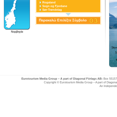
Rogaland
Sogn og Fjordane
Sør-Trøndelag
Svalbard
Telemark
Παρακαλώ Επιλέξτε Σύμβολο
Troms
Trondheim
Vest-Agder
Νορβηγία
Vestfold
Eurotourism Media Group – A part of Diagonal Förlags AB:
Box 55157
Copyright © Eurotourism Media Group – A part of Diagonal F
An Independe