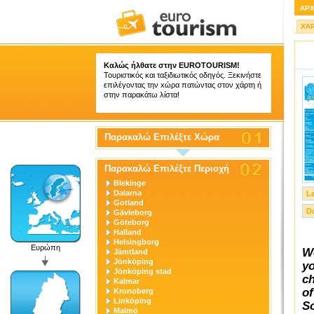
ΑΡ
ΧΆ
Καλώς ήλθατε στην
EUROTOURISM
!
Τουριστικός και ταξιδιωτικός οδηγός. Ξεκινήστε
επιλέγοντας την xώρα πατώντας στον χάρτη ή
στην παρακάτω λίστα!
Παρακαλώ Επιλέξτε Χώρα
Παρακαλώ Επιλέξτε Περιοχή
Blekinge
Dalarna
L
Gotland
D
Gävleborg
Göteborg
Halland
Helsingborg
Ευρώπη
We
Jämtland
Jönköping
yo
Jönköping stad
ch
Kalmar
of
Kronoberg
Linköping
So
Malmö