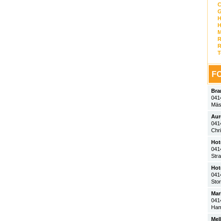
C
G
H
H
R
R
T
FO
Bra
041
Mäs
Aur
041
Chr
Hot
041
Str
Hot
041
Sto
Mar
041
Ham
Mel