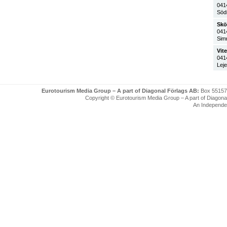
041
Södr
Skö
041
Sim
Vit
041
Leje
Eurotourism Media Group – A part of Diagonal Förlags AB:
Box 55157
Copyright © Eurotourism Media Group – A part of Diagonal F
An Independe