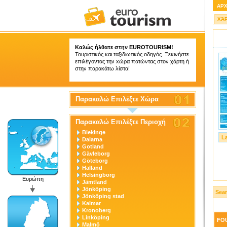
ΑΡ
ΧΆ
Καλώς ήλθατε στην
EUROTOURISM
!
Τουριστικός και ταξιδιωτικός οδηγός. Ξεκινήστε
επιλέγοντας την xώρα πατώντας στον χάρτη ή
στην παρακάτω λίστα!
Παρακαλώ Επιλέξτε Χώρα
Παρακαλώ Επιλέξτε Περιοχή
Blekinge
L
Dalarna
Gotland
Gävleborg
Göteborg
Halland
Helsingborg
Ευρώπη
Jämtland
Jönköping
Sear
Jönköping stad
Kalmar
Kronoberg
Linköping
FOU
Malmö