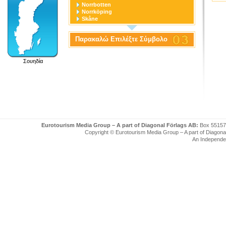
Norrbotten
Norrköping
Skåne
Stockholm
Stockholm stad
Παρακαλώ Επιλέξτε Σύμβολο
Södermanland
Uppsala
Uppsala stad
Σουηδία
Värmland
Västerbotten
Västernorrland
Västerås
Västmanland
Västra Götaland
Örebro
Örebro stad
Östergötland
Eurotourism Media Group – A part of Diagonal Förlags AB:
Box 55157
Copyright © Eurotourism Media Group – A part of Diagonal F
An Independe