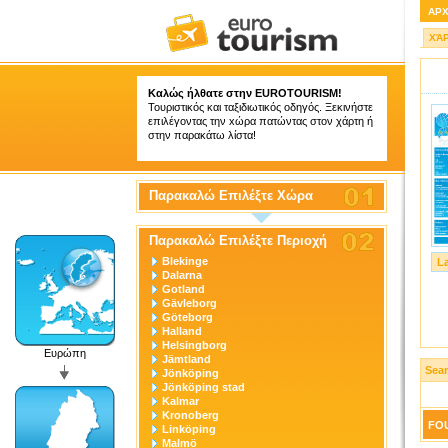
ΑΡ
ΧΆ
Καλώς ήλθατε στην
EUROTOURISM
!
Τουριστικός και ταξιδιωτικός οδηγός. Ξεκινήστε
επιλέγοντας την xώρα πατώντας στον χάρτη ή
στην παρακάτω λίστα!
Παρακαλώ Επιλέξτε Χώρα
Παρακαλώ Επιλέξτε Περιοχή
Blekinge
L
Dalarna
Gotland
Gävleborg
Göteborg
Halland
Helsingborg
Ευρώπη
Jämtland
Sea
Jönköping
Jönköping stad
Kalmar
Kronoberg
FOU
Linköping
Malmö