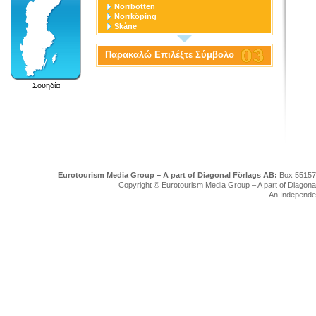
Norrbotten
Norrköping
Skåne
Stockholm
Stockholm stad
Παρακαλώ Επιλέξτε Σύμβολο
Södermanland
Uppsala
Uppsala stad
Σουηδία
Värmland
Västerbotten
Västernorrland
Västerås
Västmanland
Västra Götaland
Örebro
Örebro stad
Östergötland
Eurotourism Media Group – A part of Diagonal Förlags AB:
Box 55157
Copyright © Eurotourism Media Group – A part of Diagonal F
An Independe