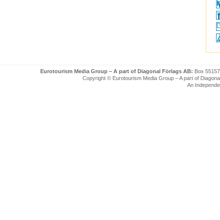
Eurotourism Media Group – A part of Diagonal Förlags AB:
Box 55157
Copyright © Eurotourism Media Group – A part of Diagonal F
An Independe