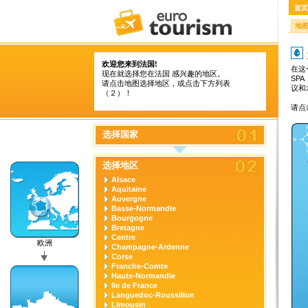
首页
地
欢迎您来到法国!
在这
现在就选择您在法国 感兴趣的地区。
SP
请点击地图选择地区，或点击下方列表
议和
（２）！
请点
选择国家
选择地区
Alsace
Aquitaine
Auvergne
Basse-Normandie
Bourgogne
Bretagne
Centre
欧洲
Champagne-Ardenne
Corse
Franche-Comte
Haute-Normandie
Ile de France
Languedoc-Roussillon
Limousin