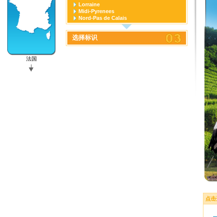
Lorraine
Midi-Pyrenees
Nord-Pas de Calais
Pays de la Loire
Picardie
选择标识
Poitou-Charentes
Provence-Alpes-Cote D'azur
Rhone-Alpes
法国
点击