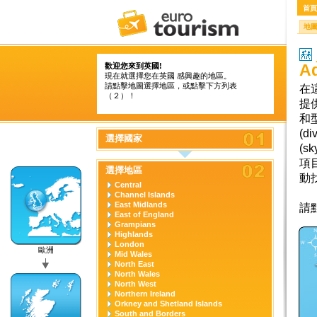
首頁
地
A
歡迎您來到英國!
現在就選擇您在英國 感興趣的地區。
請點擊地圖選擇地區，或點擊下方列表
在
（２）！
提
和
(d
選擇國家
(
項
選擇地區
動
Central
Channel Islands
East Midlands
請
East of England
Grampians
Highlands
London
歐洲
Mid Wales
North East
North Wales
North West
Northern Ireland
Orkney and Shetland Islands
South and Borders