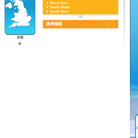
South East
South Wales
South West
West Midlands
Yorkshire and the Humber
選擇標識
英國