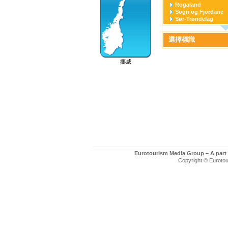
Rogaland
Sogn og Fjordane
Sør-Trøndelag
Svalbard
Telemark
選擇標識
Troms
Trondheim
Vest-Agder
挪威
Vestfold
Eurotourism Media Group – A part
Copyright © Eurotour