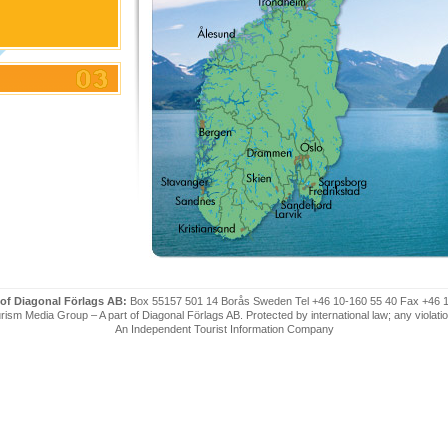
 of Diagonal Förlags AB:
Box 55157 501 14 Borås Sweden Tel +46 10-160 55 40 Fax +46 
ism Media Group – A part of Diagonal Förlags AB. Protected by international law; any violatio
An Independent Tourist Information Company