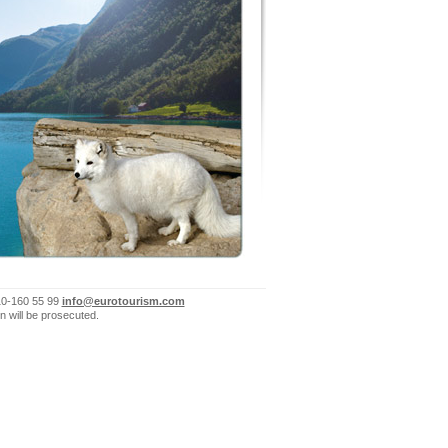
10-160 55 99
info@eurotourism.com
n will be prosecuted.