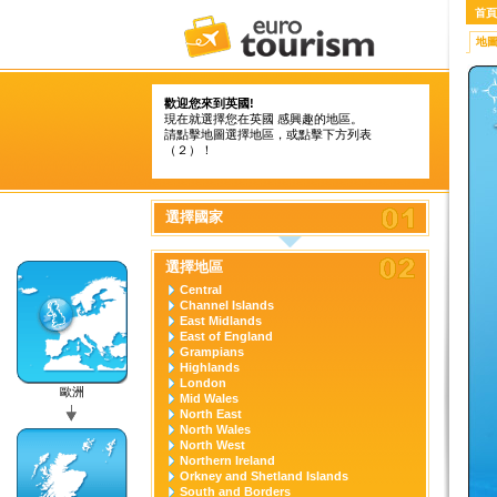
首頁
地
歡迎您來到英國!
現在就選擇您在英國 感興趣的地區。
請點擊地圖選擇地區，或點擊下方列表
（２）！
選擇國家
選擇地區
Central
Channel Islands
East Midlands
East of England
Grampians
Highlands
London
歐洲
Mid Wales
North East
North Wales
North West
Northern Ireland
Orkney and Shetland Islands
South and Borders