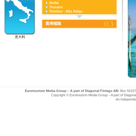
Sicilia
Toscana
Trentino - Alto Adige
Umbria
Valle D'Aosta
選擇標識
Veneto
意大利
Eurotourism Media Group – A part of Diagonal Förlags AB:
Box 55157
Copyright © Eurotourism Media Group – A part of Diagonal F
An Independe