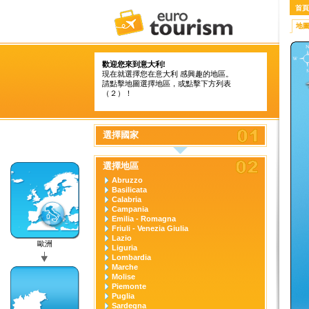
首頁
地
歡迎您來到意大利!
現在就選擇您在意大利 感興趣的地區。
請點擊地圖選擇地區，或點擊下方列表
（２）！
選擇國家
選擇地區
Abruzzo
Basilicata
Calabria
Campania
Emilia - Romagna
Friuli - Venezia Giulia
Lazio
歐洲
Liguria
Lombardia
Marche
Molise
Piemonte
Puglia
Sardegna