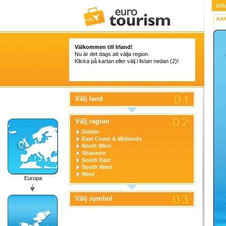
STA
KA
Välkommen till Irland!
Nu är det dags att välja region.
Klicka på kartan eller välj i listan nedan (2)!
Välj land
Välj region
Dublin
East Coast & Midlands
North West
Shannon
South East
South West
West
Europa
Välj symbol