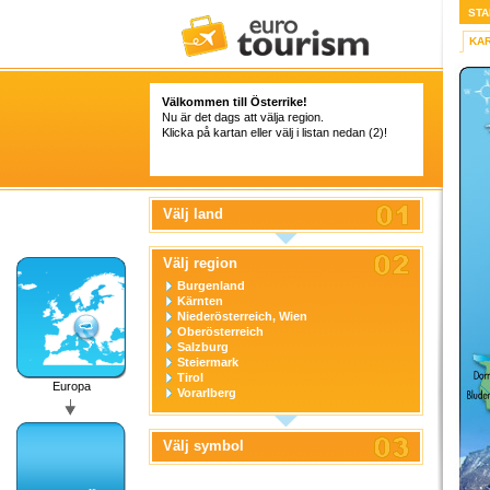
STA
KA
Välkommen till Österrike!
Nu är det dags att välja region.
Klicka på kartan eller välj i listan nedan (2)!
Välj land
Välj region
Burgenland
Kärnten
Niederösterreich, Wien
Oberösterreich
Salzburg
Steiermark
Tirol
Europa
Vorarlberg
Välj symbol