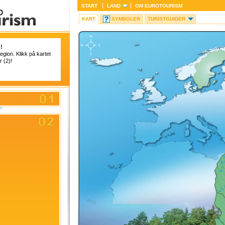
START
LAND
OM
EUROTOURISM
KART
SYMBOLER
TURISTGUIDER
!
region. Klikk på kartet
r (2)!