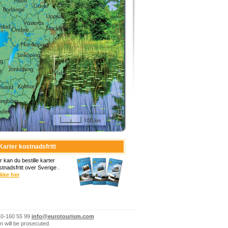
Karter kostnadsfritt
r kan du bestille karter
stnadsfritt over Sverige .
ikke her
10-160 55 99
info@eurotourism.com
n will be prosecuted.