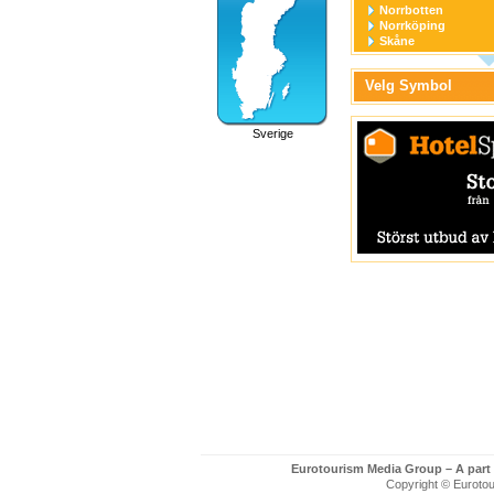
Norrbotten
Norrköping
Skåne
Stockholm
Stockholm stad
Velg Symbol
Södermanland
Uppsala
Uppsala stad
Sverige
Värmland
Västerbotten
Västernorrland
Västerås
Västmanland
Västra Götaland
Örebro
Örebro stad
Östergötland
Eurotourism Media Group – A part
Copyright © Eurotour