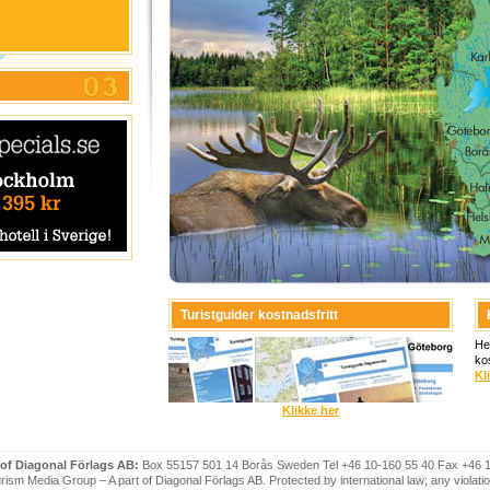
Turistguider kostnadsfritt
He
ko
Kl
Klikke her
 of Diagonal Förlags AB:
Box 55157 501 14 Borås Sweden Tel +46 10-160 55 40 Fax +46 
ism Media Group – A part of Diagonal Förlags AB. Protected by international law; any violatio