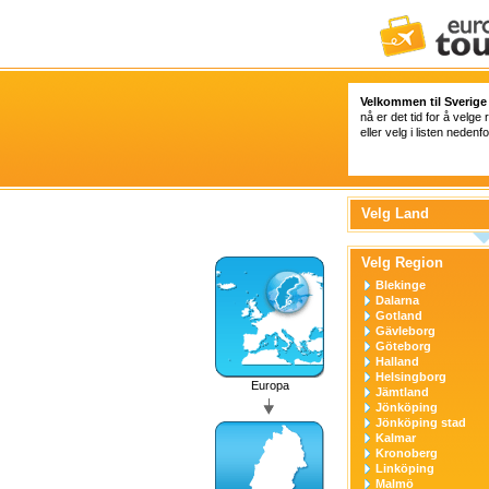
Velkommen til Sverige 
nå er det tid for å velge 
eller velg i listen nedenfo
Velg Land
Velg Region
Blekinge
Dalarna
Gotland
Gävleborg
Göteborg
Halland
Helsingborg
Europa
Jämtland
Jönköping
Jönköping stad
Kalmar
Kronoberg
Linköping
Malmö