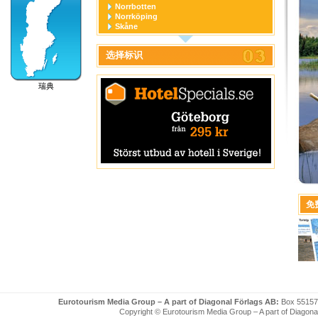
Norrbotten
Norrköping
Skåne
Stockholm
Stockholm stad
选择标识
Södermanland
Uppsala
Uppsala stad
瑞典
Värmland
Västerbotten
Västernorrland
Västerås
Västmanland
Västra Götaland
Örebro
Örebro stad
Östergötland
免
Eurotourism Media Group – A part of Diagonal Förlags AB:
Box 55157
Copyright © Eurotourism Media Group – A part of Diagonal F