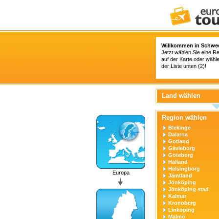
Willkommen in Schwe
Jetzt wählen Sie eine Re
auf der Karte oder wähl
der Liste unten (2)!
Land wählen
Region wählen
Blekinge
Dalarna
Gotland
Gävleborg
Göteborg
Halland
Helsingborg
Europa
Jämtland
Jönköping
Jönköping stad
Kalmar
Kronoberg
Linköping
Malmö