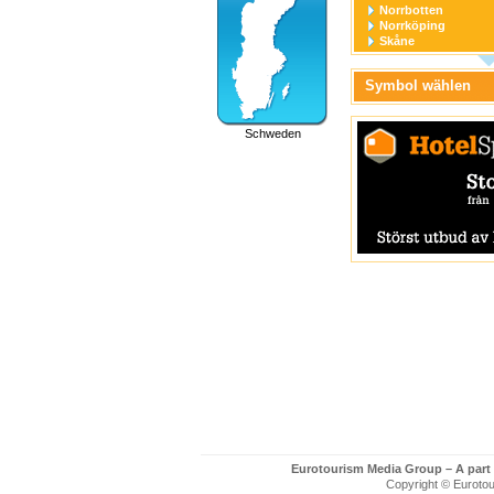
Norrbotten
Norrköping
Skåne
Stockholm
Stockholm stad
Symbol wählen
Södermanland
Uppsala
Uppsala stad
Schweden
Värmland
Västerbotten
Västernorrland
Västerås
Västmanland
Västra Götaland
Örebro
Örebro stad
Östergötland
Eurotourism Media Group – A part
Copyright © Eurotour