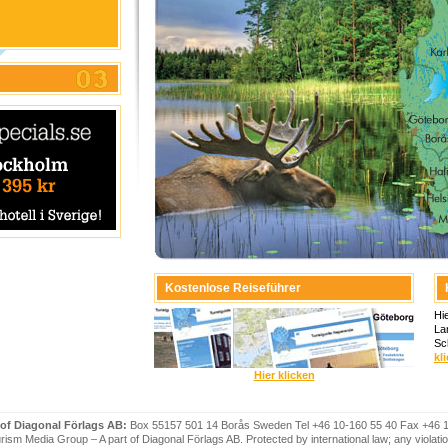
Kostenlose Reiseführer
Hi
La
Sc
kl
Hier klicken
 of Diagonal Förlags AB:
Box 55157 501 14 Borås Sweden Tel +46 10-160 55 40 Fax +46 
ism Media Group – A part of Diagonal Förlags AB. Protected by international law; any violatio