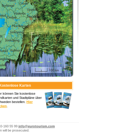
Kostenlose Karten
er können Sie kostenlose
ndkarten und Stadtpläne über
hweden bestellen.
Hier
icken
.
10-160 55 99
info@eurotourism.com
n will be prosecuted.