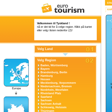
STA
KA
Velkommen til Tyskland !
nå er det tid for å velge region. Klikk på kartet
eller velg i listen nedenfor (2)!
Velg Land
Velg Region
Baden, Württemberg
Bayern
Brandenburg, Berlin
Hamburg
Hessen
Mecklenburg, Vorpommern
Niedersachsen, Bremen
Europa
Nordrhein, Westfalen
Rheinland Pfalz
Saarland
Sachsen
Sachsen Anhalt
Schleswig, Holstein
Thüringen