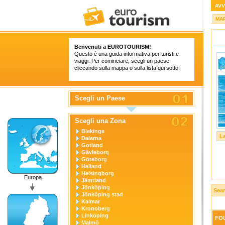
AVV
MA
Benvenuti a
EUROTOURISM
!
Questo è una guida informativa per turisti e
viaggi. Per cominciare, scegli un paese
cliccando sulla mappa o sulla lista qui sotto!
Scegli un Paese
Scegli una Zona
Blekinge
L
Dalarna
Gotland
Gävleborg
Göteborg
Halland
Helsingborg
Europa
Jämtland
Jönköping
Sear
Jönköping stad
Kalmar
Kronoberg
Linköping
FOU
Malmö