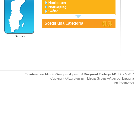
Norrbotten
Norrköping
Skåne
Stockholm
Stockholm stad
Scegli una Categoria
Södermanland
Uppsala
Uppsala stad
Svezia
Värmland
Västerbotten
Västernorrland
Västerås
Västmanland
Västra Götaland
Örebro
Örebro stad
Östergötland
Eurotourism Media Group – A part of Diagonal Förlags AB:
Box 55157
Copyright © Eurotourism Media Group – A part of Diagonal F
An Independe