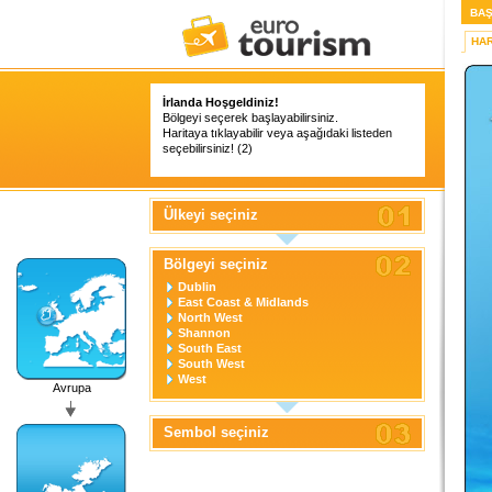
BAŞ
HAR
İrlanda Hoşgeldiniz!
Bölgeyi seçerek başlayabilirsiniz.
Haritaya tıklayabilir veya aşağıdaki listeden
seçebilirsiniz! (2)
Ülkeyi seçiniz
Bölgeyi seçiniz
Dublin
East Coast & Midlands
North West
Shannon
South East
South West
West
Avrupa
Sembol seçiniz