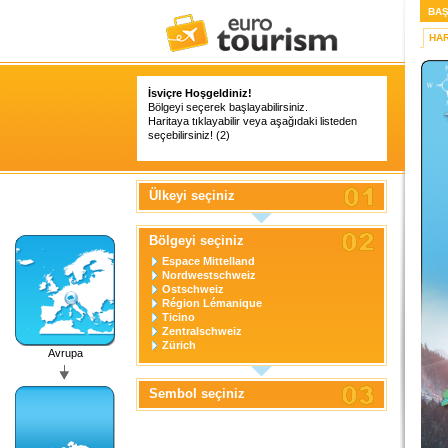
BAŞ
HAR
İsviçre Hoşgeldiniz!
Bölgeyi seçerek başlayabilirsiniz.
Haritaya tıklayabilir veya aşağıdaki listeden
seçebilirsiniz! (2)
Ülkeyi seçiniz
Bölgeyi seçiniz
Espace Mittelland
Nordwestschweiz
Ostschweiz
Région Lémanique
Ticino
Zentralschweiz
Zürich
Avrupa
Sembol seçiniz