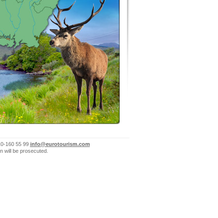
10-160 55 99
info@eurotourism.com
n will be prosecuted.