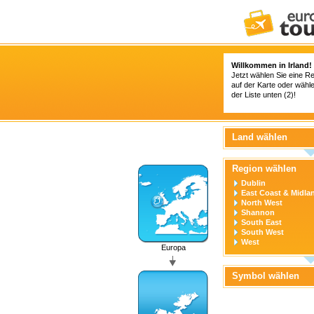
Willkommen in Irland!
Jetzt wählen Sie eine Re
auf der Karte oder wähl
der Liste unten (2)!
Land wählen
Region wählen
Dublin
East Coast & Midla
North West
Shannon
South East
South West
West
Europa
Symbol wählen