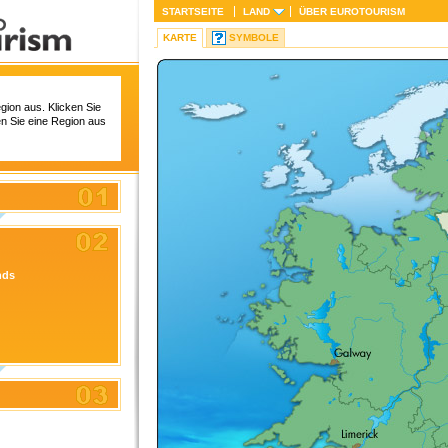
STARTSEITE
LAND
ÜBER
EUROTOURISM
KARTE
SYMBOLE
gion aus. Klicken Sie
en Sie eine Region aus
nds