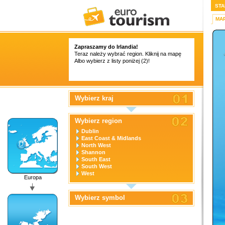
STA
MA
Zapraszamy do Irlandia!
Teraz należy wybrać region. Kliknij na mapę
Albo wybierz z listy poniżej (2)!
Wybierz kraj
Wybierz region
Dublin
East Coast & Midlands
North West
Shannon
South East
South West
West
Europa
Wybierz symbol