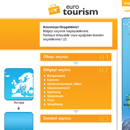
BAŞ
HAR
Avusturya Hoşgeldiniz!
Bölgeyi seçerek başlayabilirsiniz.
Haritaya tıklayabilir veya aşağıdaki listeden
seçebilirsiniz! (2)
Ülkeyi seçiniz
Bölgeyi seçiniz
Burgenland
Kärnten
Niederösterreich, Wien
Oberösterreich
Salzburg
Steiermark
Tirol
Avrupa
Vorarlberg
Sembol seçiniz