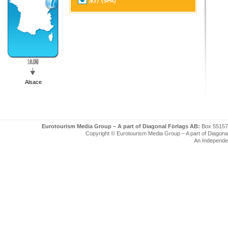
水疗 (SPA)
法国
Alsace
Eurotourism Media Group – A part of Diagonal Förlags AB:
Box 55157
Copyright © Eurotourism Media Group – A part of Diagonal F
An Independe