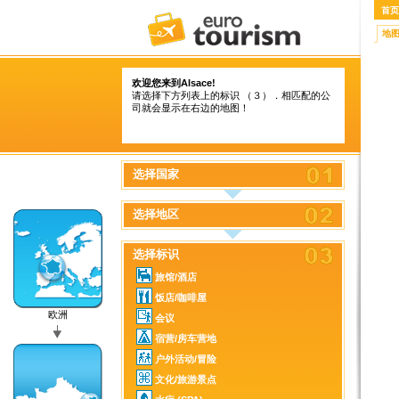
首页
地
欢迎您来到Alsace!
请选择下方列表上的标识 （３）．相匹配的公
司就会显示在右边的地图！
选择国家
选择地区
选择标识
旅馆/酒店
饭店/咖啡屋
欧洲
会议
宿营/房车营地
户外活动/冒险
文化/旅游景点