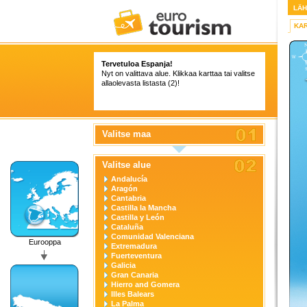
LÄ
KA
Tervetuloa Espanja!
Nyt on valittava alue. Klikkaa karttaa tai valitse
allaolevasta listasta (2)!
Valitse maa
Valitse alue
Andalucía
Aragón
Cantabria
Castilla la Mancha
Castilla y León
Cataluña
Comunidad Valenciana
Eurooppa
Extremadura
Fuerteventura
Galicia
Gran Canaria
Hierro and Gomera
Illes Balears
La Palma