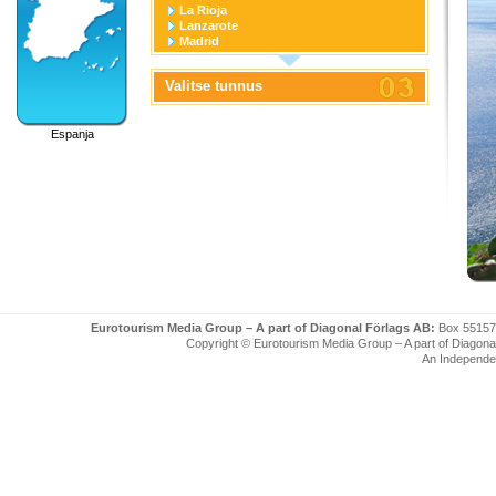
La Rioja
Lanzarote
Madrid
Navarra
País Vasco
Valitse tunnus
Principado de Asturias
Región de Murcia
Tenerife
Espanja
Eurotourism Media Group – A part of Diagonal Förlags AB:
Box 55157
Copyright © Eurotourism Media Group – A part of Diagonal F
An Independe