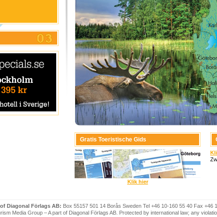
Gratis Toeristische Gids
Kl
Zw
Klik hier
 of Diagonal Förlags AB:
Box 55157 501 14 Borås Sweden Tel +46 10-160 55 40 Fax +46 
ism Media Group – A part of Diagonal Förlags AB. Protected by international law; any violatio