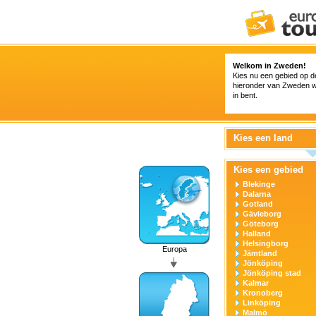
Welkom in Zweden!
Kies nu een gebied op de 
hieronder van Zweden w
in bent.
Kies een land
Kies een gebied
Blekinge
Dalarna
Gotland
Gävleborg
Göteborg
Halland
Helsingborg
Europa
Jämtland
Jönköping
Jönköping stad
Kalmar
Kronoberg
Linköping
Malmö