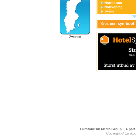
Norrbotten
Norrköping
Skåne
Stockholm
Stockholm stad
Kies een symbool
Södermanland
Uppsala
Uppsala stad
Zweden
Värmland
Västerbotten
Västernorrland
Västerås
Västmanland
Västra Götaland
Örebro
Örebro stad
Östergötland
Eurotourism Media Group – A part
Copyright © Eurotour