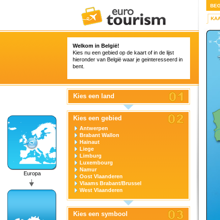
BEG
KA
Welkom in België!
Kies nu een gebied op de kaart of in de lijst
hieronder van België waar je geinteresseerd in
bent.
Kies een land
Kies een gebied
Antwerpen
Brabant Wallon
Hainaut
Liege
Limburg
Luxembourg
Namur
Europa
Oost Vlaanderen
Vlaams Brabant/Brussel
West Vlaanderen
Kies een symbool