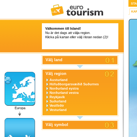
STA
KA
Välkommen till Island!
Nu är det dags att välja region.
Klicka på kartan eller välj i listan nedan (2)!
Välj land
Välj region
Austurland
Höfuðborgarsvæðið Suðurnes
Norðurland eystra
Norðurland vestra
Reykjavik
Suðurland
Vestfirðir
Europa
Vesturland
Välj symbol