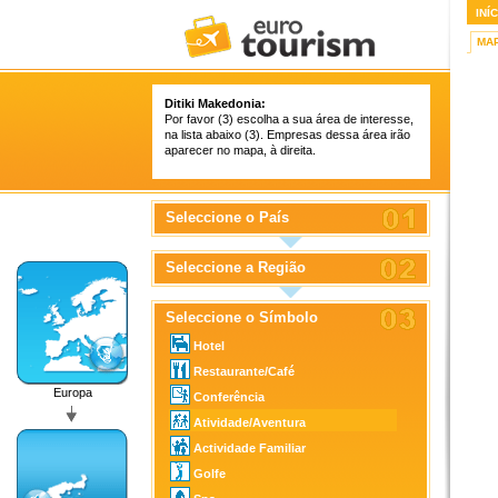
INÍ
MA
Ditiki Makedonia:
Por favor (3) escolha a sua área de interesse,
na lista abaixo (3). Empresas dessa área irão
aparecer no mapa, à direita.
Seleccione o País
Seleccione a Região
Seleccione o Símbolo
Hotel
Restaurante/Café
Europa
Conferência
Atividade/Aventura
Actividade Familiar
Golfe