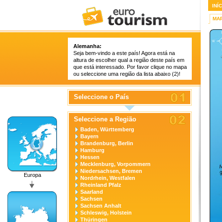
INÍ
MA
Alemanha:
Seja bem-vindo a este país! Agora está na
altura de escolher qual a região deste país em
que está interessado. Por favor clique no mapa
ou seleccione uma região da lista abaixo (2)!
Seleccione o País
Seleccione a Região
Baden, Württemberg
Bayern
Brandenburg, Berlin
Hamburg
Hessen
Mecklenburg, Vorpommern
Niedersachsen, Bremen
Europa
Nordrhein, Westfalen
Rheinland Pfalz
Saarland
Sachsen
Sachsen Anhalt
Schleswig, Holstein
Thüringen