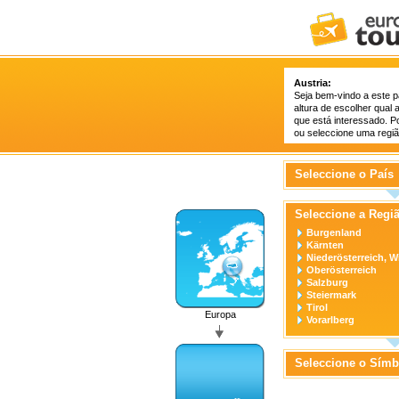
Austria:
Seja bem-vindo a este p
altura de escolher qual 
que está interessado. P
ou seleccione uma região
Seleccione o País
Seleccione a Regi
Burgenland
Kärnten
Niederösterreich, W
Oberösterreich
Salzburg
Steiermark
Tirol
Europa
Vorarlberg
Seleccione o Símb