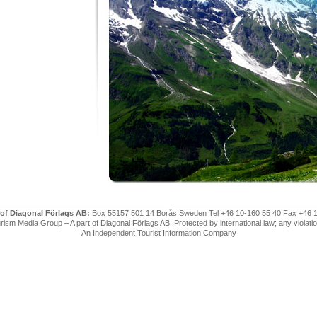
 of Diagonal Förlags AB:
Box 55157 501 14 Borås Sweden Tel +46 10-160 55 40 Fax +46 
ism Media Group – A part of Diagonal Förlags AB. Protected by international law; any violatio
An Independent Tourist Information Company