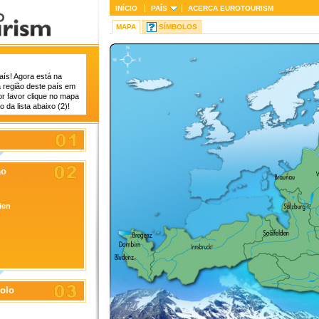
INÍCIO
PAÍS
ACERCA
EUROTOURISM
MAPA
SÍMBOLOS
aís! Agora está na
a região deste país em
or favor clique no mapa
 da lista abaixo (2)!
ão
ien
olo