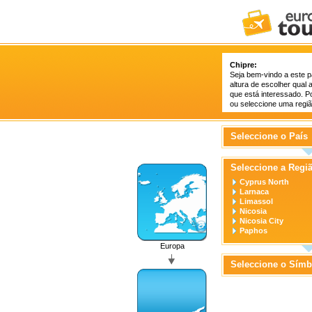
Chipre:
Seja bem-vindo a este p
altura de escolher qual 
que está interessado. P
ou seleccione uma região
Seleccione o País
Seleccione a Regi
Cyprus North
Larnaca
Limassol
Nicosia
Nicosia City
Paphos
Europa
Seleccione o Símb