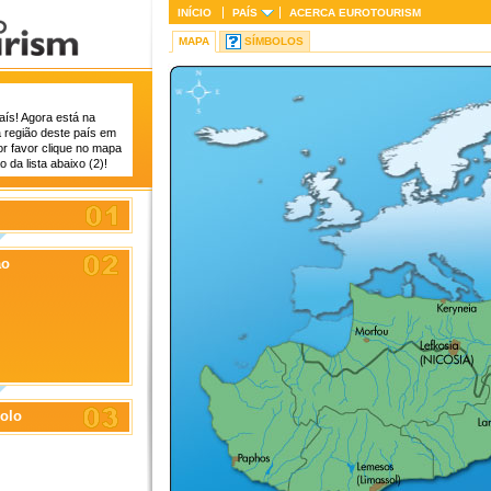
INÍCIO
PAÍS
ACERCA
EUROTOURISM
MAPA
SÍMBOLOS
aís! Agora está na
a região deste país em
or favor clique no mapa
 da lista abaixo (2)!
ão
olo