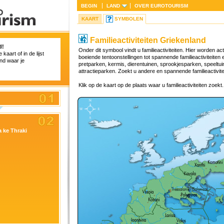
BEGIN
LAND
OVER
EUROTOURISM
KAART
SYMBOLEN
Familieactiviteiten Griekenland
d!
Onder dit symbool vindt u familieactiviteiten. Hier worden ac
kaart of in de lijst
boeiende tentoonstellingen tot spannende familieactiviteiten
nd waar je
pretparken, kermis, dierentuinen, sprookjesparken, speelt
attractieparken. Zoekt u andere en spannende familieactivite
Klik op de kaart op de plaats waar u familieactiviteiten zoekt.
 ke Thraki