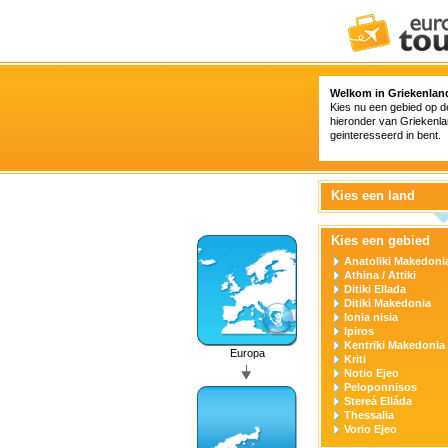
Welkom in Griekenlan
Kies nu een gebied op de 
hieronder van Griekenla
geinteresseerd in bent.
Kies een land
Kies een gebied
Anatoliki Makedonia
Athina / Attiki
Ditiki Ellada
Ditiki Makedonia
Ionia nisia
Ipiros
Kentriki Makedonia
Europa
Kriti
Notio Ejeo
Peloponnisos
Stereá Elláda
Thessalia
Vorio Ejeo