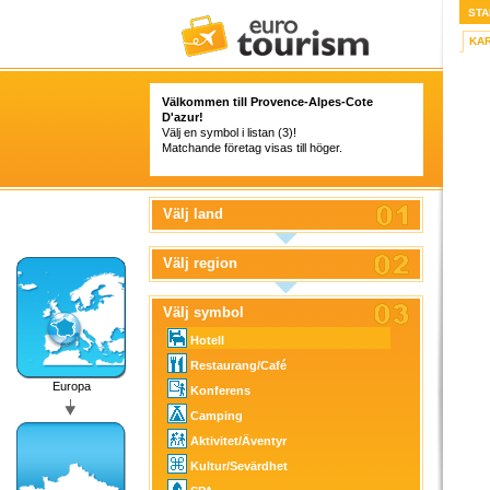
STA
KA
Välkommen till Provence-Alpes-Cote
D'azur!
Välj en symbol i listan (3)!
Matchande företag visas till höger.
Välj land
Välj region
Välj symbol
Hotell
Restaurang/Café
Europa
Konferens
Camping
Aktivitet/Äventyr
Kultur/Sevärdhet