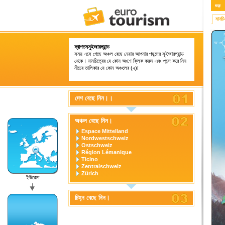
শুরু
মানচ
স্বাগতমসুইজারল্যান্ড
সময় এসে গেছে অঞ্চল বেছে নেয়ার আপনার পছন্দের সুইজারল্যান্ড
থেকে। মানচিত্রের যে কোন অংশে ক্লিক করুন এবং পছন্দ করে নিন
নীচের তালিকার যে কোন অঞ্চলের (২)!
দেশ বেছে নিন।।
অঞ্চল বেছে নিন।
Espace Mittelland
Nordwestschweiz
Ostschweiz
Région Lémanique
Ticino
Zentralschweiz
Zürich
ইউরোপ
চিহ্ন বেছে নিন।