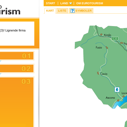
START
LAND
OM
EUROTOURISM
KART
LISTE
SYMBOLER
 (3)! Lignende firma