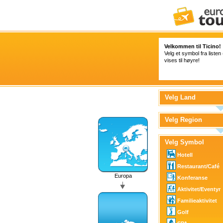
Velkommen til Ticino!
Velg et symbol fra listen
vises til høyre!
Velg Land
Velg Region
Velg Symbol
Hotell
Restaurant/Café
Europa
Konferanse
Aktivitet/Eventyr
Familieaktivitet
Golf