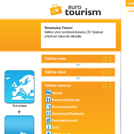
LÄ
KA
Tervetuloa Ticino!
Valitse yksi symbooli listasta (3)! Sopivat
yritykset näkyvät oikealla.
Valitse maa
Valitse alue
Valitse tunnus
Hotelli
Ravintola/Kahvila
Eurooppa
Kokouspalvelut
Aktiviteetti/Seikkailu
Perheaktiviteetti
Golf