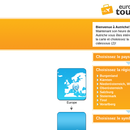
Bienvenue à Autriche!
Maintenant son heure de 
Autriche vous êtes intér
la carte et choisissez la 
cidessous (2)!
Choisissez le pays
Choisissez la régi
Burgenland
Kärnten
Niederösterreich, W
Oberösterreich
Salzburg
Steiermark
Tirol
Europe
Vorarlberg
Choisissez le sym