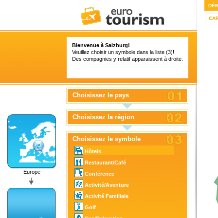
DÉ
CA
Bienvenue à Salzburg!
Veuillez choisir un symbole dans la liste (3)!
Des compagnies y relatif apparaissent à droite.
Choisissez le pays
Choisissez la région
Choisissez le symbole
Hôtels
Restaurant/Café
Europe
Conférence
Activité/Aventure
Activité Familiale
Golf