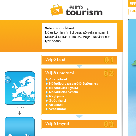
UP
LA
Velkominn - Ísland!
Nú er kominn tími til þess að velja umdæmi.
Klikkið á landakortinu eða veljið í skránni hér
fyrir neðan.
Veljið land
Veljið umdæmi
Austurland
Höfuðborgarsvæðið Suðurnes
Norðurland eystra
Norðurland vestra
Reykjavik
Suðurland
Vestfirðir
Evrópa
Vesturland
Veljið ímynd