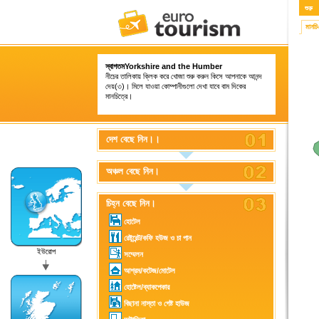
শুরু
মানচ
স্বাগতমYorkshire and the Humber
নীচের তালিকায় ক্লিক করে খোজা শুরু করুন কিসে আপনাকে আনন্দ
দেয়(৩)। মিলে যাওয়া কোম্পানীগুলো দেখা যাবে বাম দিকের
মানচিত্রে।
দেশ বেছে নিন।।
অঞ্চল বেছে নিন।
চিহ্ন বেছে নিন।
হোটেল
রেষ্টুরেন্ট/কফি হউজ ও চা পান
ইউরোপ
সম্মেলন
আশ্রম/কটেজ/মোটেল
হোষ্টেল/ব্যাকপেকার
বিছানা নাস্তা ও গেষ্ট হাউজ