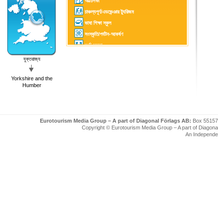
অট্টালিকা
চাঞ্চল্যপূর্ণ/এডভেন্ঞার ট্যুরিজম
ভাষা শিক্ষা স্কুল
সংস্কৃতি/পর্যটন-আকর্ষণ
দুর্গ/কেল্লা
গলফ-খেলা
যুক্তরাজ্য
সাঁতার কাটা
Yorkshire and the
পর্যটন কেন্দ্র
Humber
Eurotourism Media Group – A part of Diagonal Förlags AB:
Box 55157
Copyright © Eurotourism Media Group – A part of Diagonal F
An Independe