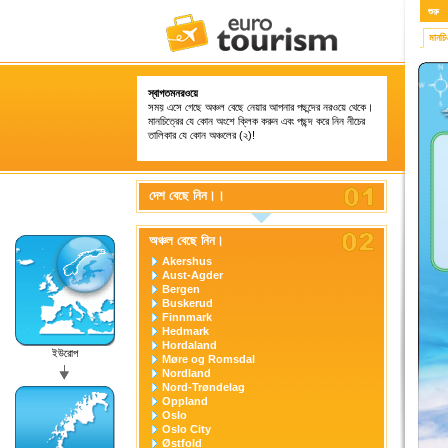
শুরু
মানচ
স্বাগতমনরওয়ে
সময় এসে গেছে অঞ্চল বেছে নেয়ার আপনার পছন্দের নরওয়ে থেকে।
মানচিত্রের যে কোন অংশে ক্লিক করুন এবং পছন্দ করে নিন নীচের
তালিকার যে কোন অঞ্চলের (২)!
দেশ বেছে নিন।।
অঞ্চল বেছে নিন।
Akershus
Aust-Agder
Bergen
Buskerud
Finnmark
Hedmark
Hordaland
ইউরোপ
Møre og Romsdal
Nordland
Nord-Trøndelag
Oppland
Oslo
Oslo City
Østfold