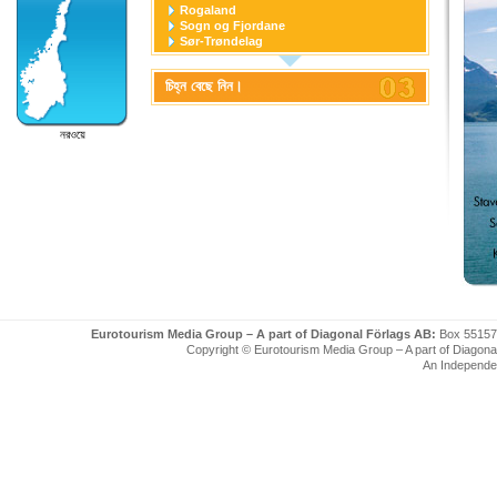
Rogaland
Sogn og Fjordane
Sør-Trøndelag
Svalbard
Telemark
চিহ্ন বেছে নিন।
Troms
Trondheim
Vest-Agder
নরওয়ে
Vestfold
Eurotourism Media Group – A part of Diagonal Förlags AB:
Box 55157
Copyright © Eurotourism Media Group – A part of Diagonal F
An Independe