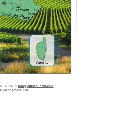
10-160 55 99
info@eurotourism.com
n will be prosecuted.