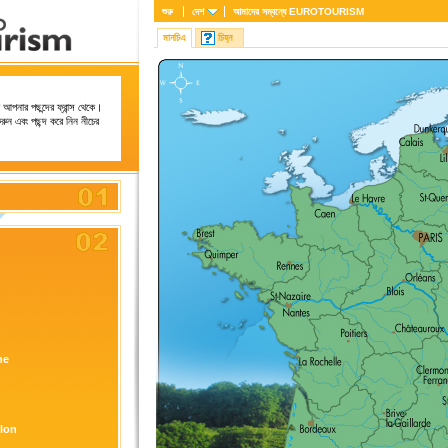
শুরু
দেশ
আমাদের সম্বন্ধে
EUROTOURISM
মানচিএ
চিহ্ন
আপনার পছন্দের ফ্রান্স থেকে।
রুন এবং পছন্দ করে নিন নীচের
ne
lon