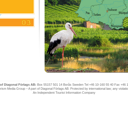
e D'azur
 of Diagonal Förlags AB:
Box 55157 501 14 Borås Sweden Tel +46 10-160 55 40 Fax +46 
ism Media Group – A part of Diagonal Förlags AB. Protected by international law; any violatio
An Independent Tourist Information Company