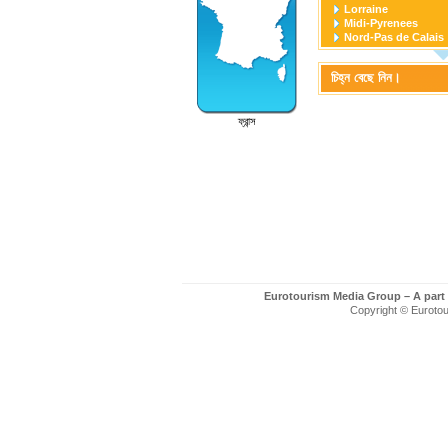
Lorraine
Midi-Pyrenees
Nord-Pas de Calais
Pays de la Loire
Picardie
চিহ্ন বেছে নিন।
Poitou-Charentes
Provence-Alpes-Cot
Rhone-Alpes
ফ্রান্স
Eurotourism Media Group – A part
Copyright © Eurotour