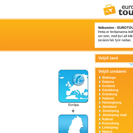
Velkominn -
EUROTOU
Þetta er ferðamanna leiðs
um sinn, með því að klik
skránni hér fyrir neðan.
Veljið land
Veljið umdæmi
Blekinge
Dalarna
Gotland
Gävleborg
Göteborg
Halland
Helsingborg
Evrópa
Jämtland
Jönköping
Jönköping stad
Kalmar
Kronoberg
Linköping
Malmö