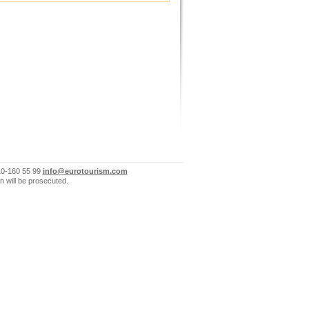
10-160 55 99
info@eurotourism.com
n will be prosecuted.