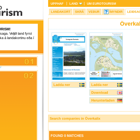
UPPHAF
LAND
UM
EUROTOURISM
LANDAKORT
SKRÁ
VEÐUR
ÍMYNDIR
LEIÐSA
Överkal
RISM
!
aga. Veljið land fyrst
ka á landakortinu eða í
Ladda ner
Ladda ner
Download
Herunterladen
Search companies in Överkalix
FOUND 0 MATCHES