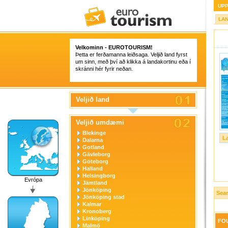
UP
LA
Velkominn -
EUROTOURISM
!
Þetta er ferðamanna leiðsaga. Veljið land fyrst
um sinn, með því að klikka á landakortinu eða í
skránni hér fyrir neðan.
Veljið land
Veljið umdæmi
Blekinge
L
Dalarna
Gotland
Gävleborg
Göteborg
Halland
Helsingborg
Evrópa
Jämtland
Jönköping
Sear
Jönköping stad
Kalmar
Kronoberg
Linköping
FOU
Malmö