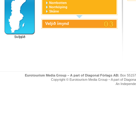
Norrbotten
Norrköping
Skåne
Stockholm
Stockholm stad
Veljið ímynd
Södermanland
Uppsala
Uppsala stad
Svíþjóð
Värmland
Västerbotten
Västernorrland
Västerås
Västmanland
Västra Götaland
Örebro
Örebro stad
Östergötland
Eurotourism Media Group – A part of Diagonal Förlags AB:
Box 55157
Copyright © Eurotourism Media Group – A part of Diagonal F
An Independe