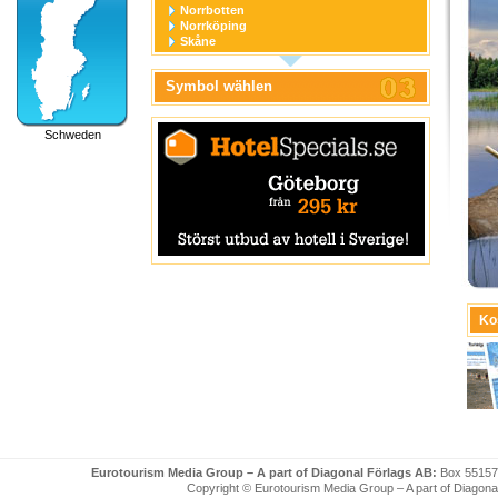
Norrbotten
Norrköping
Skåne
Stockholm
Stockholm stad
Symbol wählen
Södermanland
Uppsala
Uppsala stad
Schweden
Värmland
Västerbotten
Västernorrland
Västerås
Västmanland
Västra Götaland
Örebro
Örebro stad
Östergötland
Ko
Eurotourism Media Group – A part of Diagonal Förlags AB:
Box 55157
Copyright © Eurotourism Media Group – A part of Diagonal F