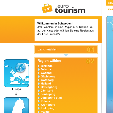
STA
KA
Willkommen in Schweden!
Jetzt wählen Sie eine Region aus. Klicken Sie
auf der Karte oder wählen Sie eine Region aus
der Liste unten (2)!
Land wählen
Region wählen
Blekinge
Dalarna
Gotland
Gävleborg
Göteborg
Halland
Helsingborg
Europa
Jämtland
Jönköping
Jönköping stad
Kalmar
Kronoberg
Linköping
Malmö