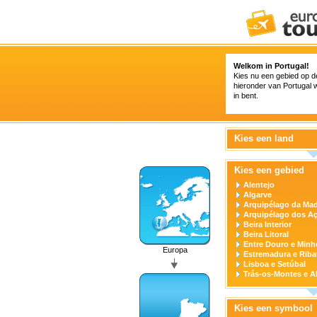
Welkom in Portugal!
Kies nu een gebied op de 
hieronder van Portugal 
in bent.
Kies een land
Kies een gebied
Alentejo
Algarve
Arquipélago da Mad
Arquipélago dos A
Beira Interior
Beira Litoral
Entre Douro e Minh
Europa
Estremadura e Riba
Lisboa e Setúbal
Trás-os-Montes e A
Kies een symbool