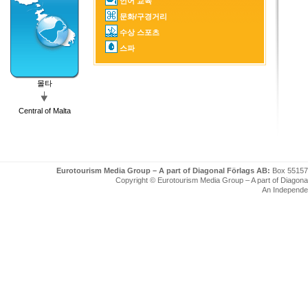
언어 교육
문화/구경거리
수상 스포츠
스파
몰타
Central of Malta
Eurotourism Media Group – A part of Diagonal Förlags AB:
Box 55157
Copyright © Eurotourism Media Group – A part of Diagonal F
An Independe