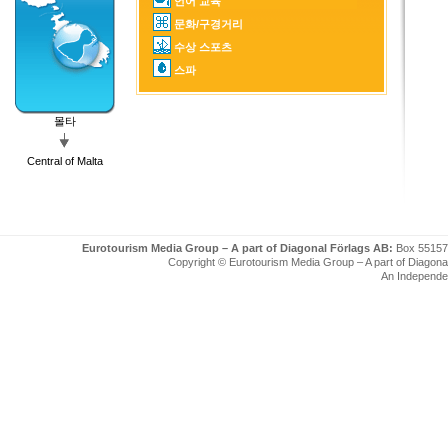
언어 교육
문화/구경거리
수상 스포츠
스파
몰타
Central of Malta
Eurotourism Media Group – A part of Diagonal Förlags AB:
Box 55157
Copyright © Eurotourism Media Group – A part of Diagonal F
An Independe