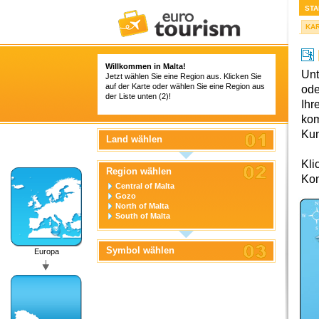
STA
KA
Willkommen in Malta!
Unt
Jetzt wählen Sie eine Region aus. Klicken Sie
auf der Karte oder wählen Sie eine Region aus
ode
der Liste unten (2)!
Ihr
kom
Ku
Land wählen
Kli
Region wählen
Kon
Central of Malta
Gozo
North of Malta
South of Malta
Symbol wählen
Europa