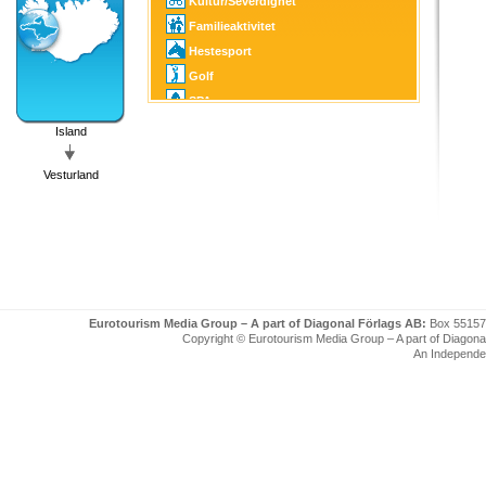
Kultur/Severdighet
Familieaktivitet
Hestesport
Golf
SPA
Håndverk/Kunst
Island
Turistinformasjon
Vesturland
Eurotourism Media Group – A part of Diagonal Förlags AB:
Box 55157
Copyright © Eurotourism Media Group – A part of Diagonal F
An Independe