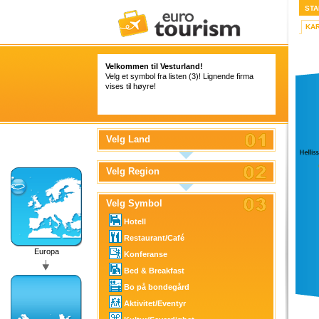
STA
KA
Velkommen til Vesturland!
Velg et symbol fra listen (3)! Lignende firma
vises til høyre!
Velg Land
Velg Region
Velg Symbol
Hotell
Restaurant/Café
Europa
Konferanse
Bed & Breakfast
Bo på bondegård
Aktivitet/Eventyr